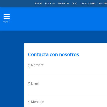
INICIO
NOTICIAS
DEPORTES
OCIO
TRANSPORTES
RESTAU
Menú
Contacta con nosotros
*
Nombre
*
Email
*
Mensaje