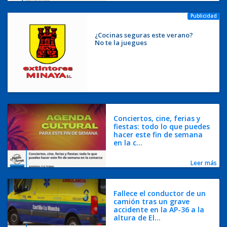
Publicidad
¿Cocinas seguras este verano?
No te la juegues
Conciertos, cine, ferias y
fiestas: todo lo que puedes
hacer este fin de semana
en la c...
Leer más
Fallece el conductor de un
camión tras un grave
accidente en la AP-36 a la
altura de El...