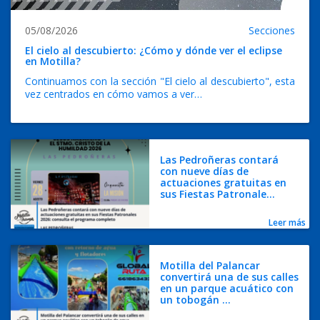
05/08/2026
Secciones
El cielo al descubierto: ¿Cómo y dónde ver el eclipse
en Motilla?
Continuamos con la sección "El cielo al descubierto", esta
vez centrados en cómo vamos a ver…
Las Pedroñeras contará
con nueve días de
actuaciones gratuitas en
sus Fiestas Patronale...
Leer más
Motilla del Palancar
convertirá una de sus calles
en un parque acuático con
un tobogán ...