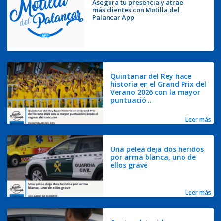
Asegura tu presencia y atrae
más clientes con Motilla del
Palancar App
Quintanar del Rey hace
historia en el Grand Prix del
Verano 2026 con la mayor
puntuació...
Leer más
Una pelea deja dos heridos
por arma blanca, uno de
ellos grave
Leer más