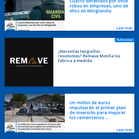
Cuatro detenidos por once
robos en empresas, uno de
ellos en Minglanilla
Leer más
Publicidad
¿Necesitas latiguillos
resistentes? Remave Motilla los
fabrica a medida
Un millón de euros
impulsarán el primer plan
de inversión para mejorar
los cementerios ...
Leer más