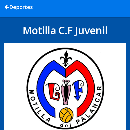
Deportes
Motilla C.F Juvenil