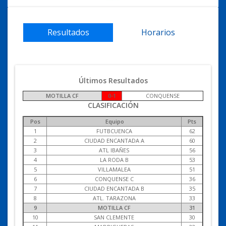
Resultados
Horarios
Últimos Resultados
MOTILLA CF
0-1
CONQUENSE
CLASIFICACIÓN
Pos
Equipo
Pts
1
FUTBCUENCA
62
2
CIUDAD ENCANTADA A
60
3
ATL IBAÑES
56
4
LA RODA B
53
5
VILLAMALEA
51
6
CONQUENSE C
36
7
CIUDAD ENCANTADA B
35
8
ATL. TARAZONA
33
9
MOTILLA CF
31
10
SAN CLEMENTE
30