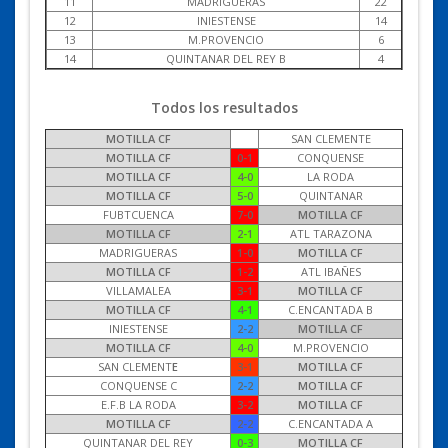
11
MADRIGUERAS
22
12
INIESTENSE
14
13
M.PROVENCIO
6
14
QUINTANAR DEL REY B
4
Todos los resultados
MOTILLA CF
SAN CLEMENTE
MOTILLA CF
0-1
CONQUENSE
MOTILLA CF
4-0
LA RODA
MOTILLA CF
5-0
QUINTANAR
FUBTCUENCA
7-0
MOTILLA CF
MOTILLA CF
2-1
ATL TARAZONA
MADRIGUERAS
1-0
MOTILLA CF
MOTILLA CF
1-2
ATL IBAÑES
VILLAMALEA
3-1
MOTILLA CF
MOTILLA CF
4-1
C.ENCANTADA B
INIESTENSE
2-2
MOTILLA CF
MOTILLA CF
4-0
M.PROVENCIO
SAN CLEMENT
E
3-1
MOTILLA CF
CONQUENSE C
2-2
MOTILLA CF
E.F.B LA RODA
3-2
MOTILLA CF
MOTILLA CF
2-2
C.ENCANTADA A
QUINTANAR DEL REY
0-3
MOTILLA CF