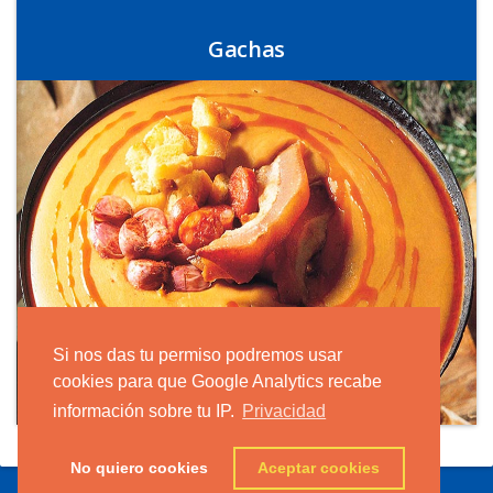
Gachas
Si nos das tu permiso podremos usar
cookies para que Google Analytics recabe
información sobre tu IP.
Privacidad
No quiero cookies
Aceptar cookies