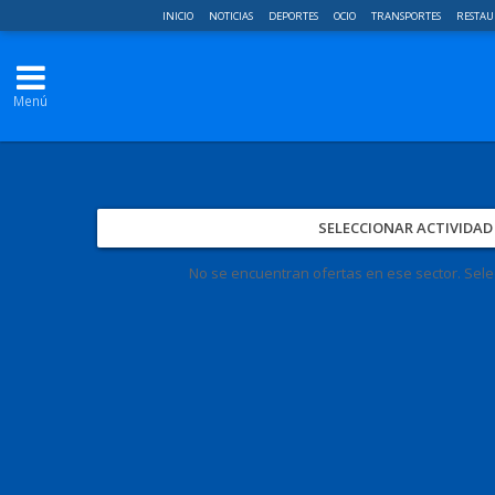
INICIO
NOTICIAS
DEPORTES
OCIO
TRANSPORTES
RESTAU
Menú
SELECCIONAR ACTIVIDA
No se encuentran ofertas en ese sector. Selec