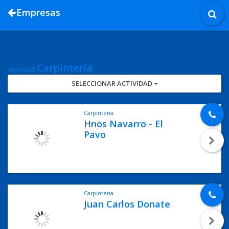
Empresas
Carpinteria
Actividad:
SELECCIONAR ACTIVIDAD
Carpinteria
Hnos Navarro - El
Pavo
Carpinteria
Juan Carlos Donate