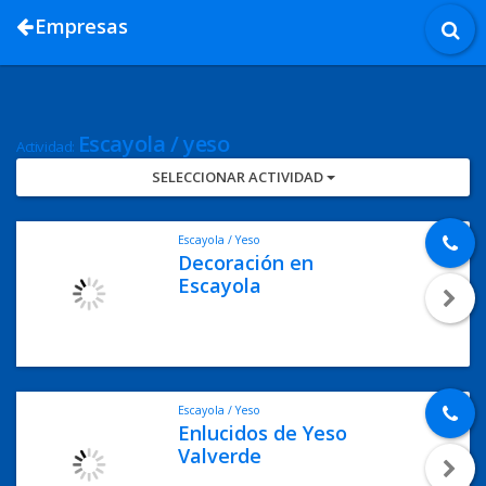
Empresas
Escayola / yeso
Actividad:
SELECCIONAR ACTIVIDAD
Escayola / Yeso
Decoración en
Escayola
Escayola / Yeso
Enlucidos de Yeso
Valverde