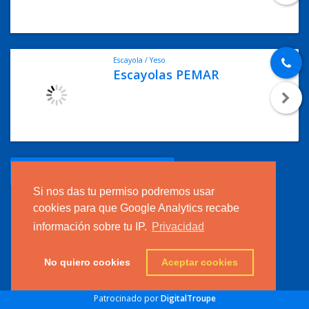
Escayola / Yeso
Escayolas PEMAR
AGREGAR MI EMPRESA
Si nos das tu permiso podremos usar
cookies para que Google Analytics recabe
información sobre tu IP.
Privacidad
No quiero cookies
Aceptar cookies
Patrocinado por
DigitalTroupe